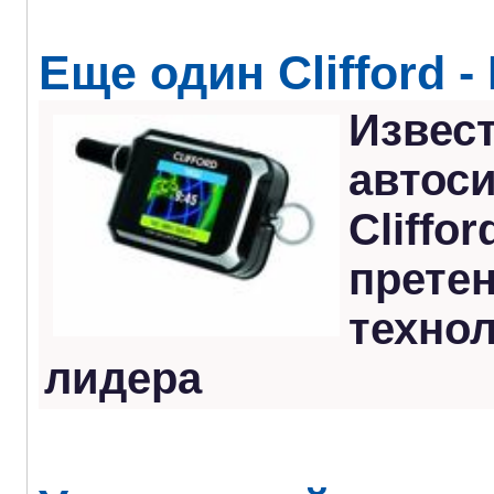
Еще один Clifford -
Извес
автос
Cliffo
претен
технол
лидера