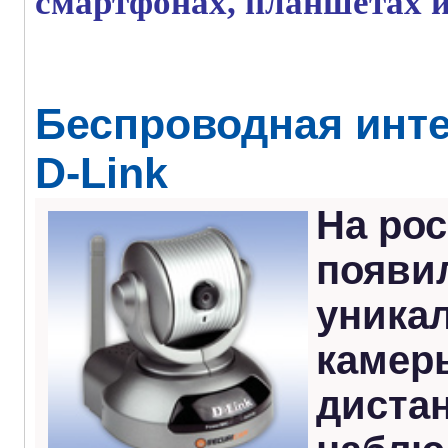
смартфонах, планшетах 
Беспроводная инте
D-Link
На ро
появи
уника
камер
диста