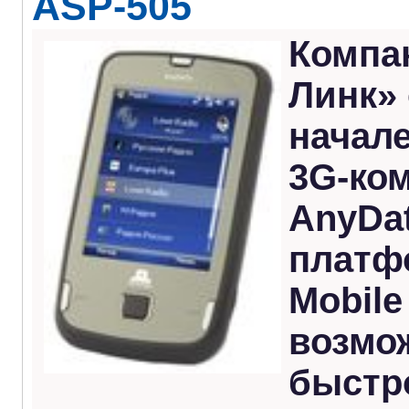
ASP-505
Компа
Линк»
начале
3G-ко
AnyDat
платф
Mobile 
возмо
быстр