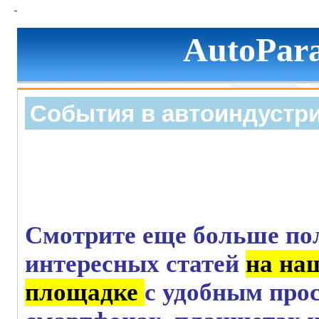
AutoPara
События в автоиндустр
Смотрите еще больше по
интересных статей
на на
площадке
с удобным про