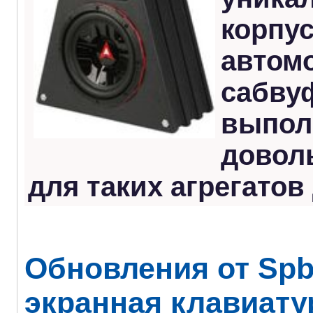
корпу
автом
сабву
выпол
довол
для таких агрегатов
Обновления от Spb
экранная клавиатур