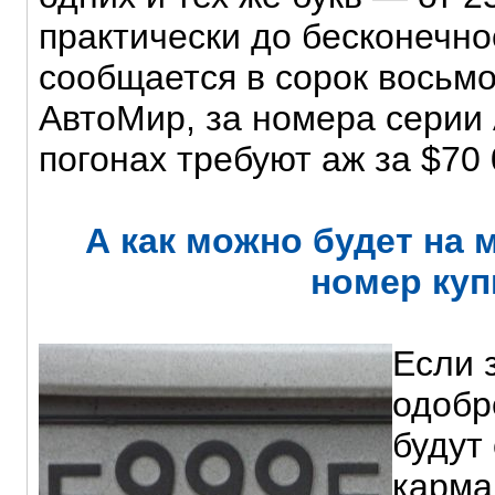
практически до бесконечно
сообщается в сорок восьм
АвтоМир, за номера серии
погонах требуют аж за $70 
А как можно будет на
номер куп
Если 
одобр
будут
карма