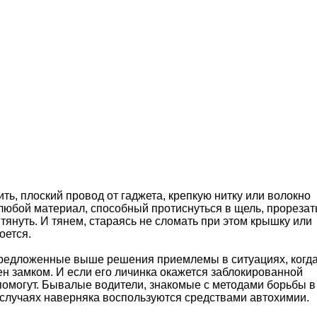
ить, плоский провод от гаджета, крепкую нитку или волокно
любой материал, способный протиснуться в щель, прорезат
 тянуть. И тянем, стараясь не сломать при этом крышку или
оется.
 предложенные выше решения приемлемы в ситуациях, когд
ен замком. И если его личинка окажется заблокированной
 помогут. Бывалые водители, знакомые с методами борьбы в
х случаях наверняка воспользуются средствами автохимии.