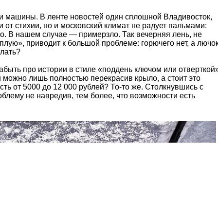
о и машины. В ленте новостей один сплошной Владивосток,
 от стихии, но и московский климат не радует пальмами:
о. В нашем случае — примерзло. Так вечерняя лень, не
плую», приводит к большой проблеме: горючего нет, а лючо
елать?
забыть про истории в стиле «поддень ключом или отверткой»
и можно лишь полностью перекрасив крыло, а стоит это
сть от 5000 до 12 000 рублей? То-то же. Столкнувшись с
блему не навредив, тем более, что возможности есть