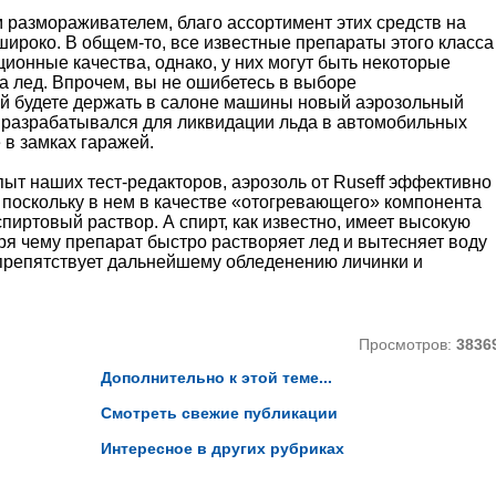
размораживателем, благо ассортимент этих средств на
ироко. В общем-то, все известные препараты этого класса
ионные качества, однако, у них могут быть некоторые
на лед. Впрочем, вы не ошибетесь в выборе
ой будете держать в салоне машины новый аэрозольный
о разрабатывался для ликвидации льда в автомобильных
 в замках гаражей.
пыт наших тест-редакторов, аэрозоль от Ruseff эффективно
поскольку в нем в качестве «отогревающего» компонента
иртовый раствор. А спирт, как известно, имеет высокую
я чему препарат быстро растворяет лед и вытесняет воду
о препятствует дальнейшему обледенению личинки и
Просмотров:
3836
Дополнительно к этой теме...
Смотреть свежие публикации
Интересное в других рубриках