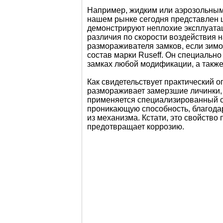
Например, жидким или аэрозольным 
нашем рынке сегодня представлен ш
демонстрируют неплохие эксплуатац
различия по скорости воздействия 
размораживателя замков, если зим
состав марки Ruseff. Он специальн
замках любой модификации, а также
Как свидетельствует практический о
размораживает замерзшие личинки, 
применяется специализированный сп
проникающую способность, благодар
из механизма. Кстати, это свойств
предотвращает коррозию.