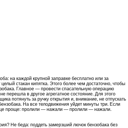
соба: на каждой крупной заправке бесплатно или за
целый стакан кипятка. Этого более чем достаточно, чтобы
ензобака. Главное — провести спасательную операцию
 не перешла в другое агрегатное состояние. Для этого
ика потянуть за ручку открытия и, внимание, не отпускать
бензобака. На все телодвижения уйдет минуты три. Если
ще проще: пролили — нажали — пролили — нажали.
рия? Не беда: поддеть замерзший лючок бензобака без