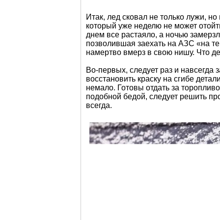
Итак, лед сковал не только лужи, н
который уже неделю не может отойти
днем все растаяло, а ночью замерзл
позволившая заехать на АЗС «на те
намертво вмерз в свою нишу. Что д
Во-первых, следует раз и навсегда 
восстановить краску на сгибе детал
немало. Готовы отдать за торопливо
подобной бедой, следует решить про
всегда.