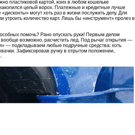
жно пластиковой картой, коих в любом кошельке
 накопился целый ворох. Платежные и кредитные лучше
е «дисконты» могут хоть раз в жизни послужить делу. Для
и утроить количество карт. Лишь бы «инструмент» пролез в
пособных помочь? Рано опускать руки! Первым делом
о вообще возможно, расчистить лед. Под рычаг открытия —
бя» — подкладываем любые подручные средства: хоть
 жвачки. Зафиксировав ручку в отрытом положении,
.