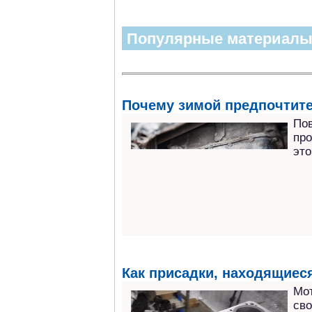
Популярные материал
Почему зимой предпочтите
Пов
про
это
Как присадки, находящиеся
Мо
сво