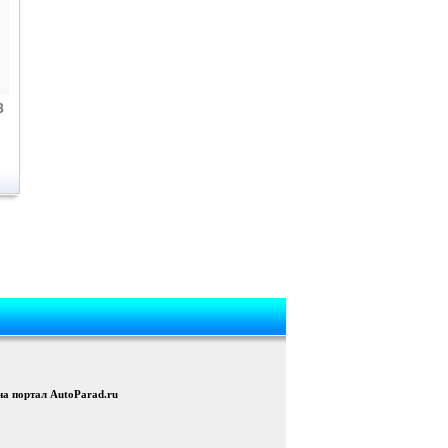
3
на портал AutoParad.ru