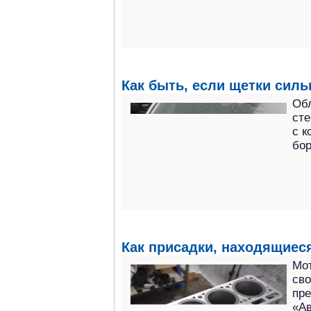
Как быть, если щетки силь
Обл
сте
с 
бор
Как присадки, находящиеся
Мо
сво
пре
«А