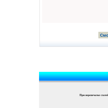
Смо
При перепечатке стате